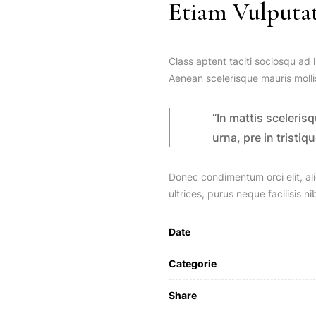
Etiam Vulputat
Class aptent taciti sociosqu ad 
Aenean scelerisque mauris mollis
“In mattis sceleris
urna, pre in tristiq
Donec condimentum orci elit, al
ultrices, purus neque facilisis n
Date
Categorie
Share