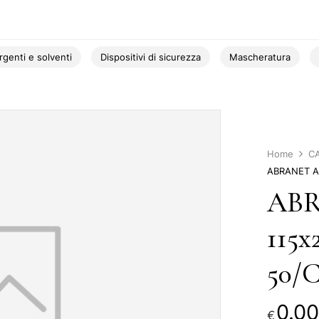
rgenti e solventi
Dispositivi di sicurezza
Mascheratura
Home
C
ABRANET AC
ABR
115x
50/C
0.00
€