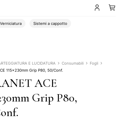
Verniciatura
Sistemi a cappotto
ARTEGGIATURA E LUCIDATURA
Consumabili
Fogli
E 115x230mm Grip P80, 50/Conf.
ANET ACE
230mm Grip P80,
onf.