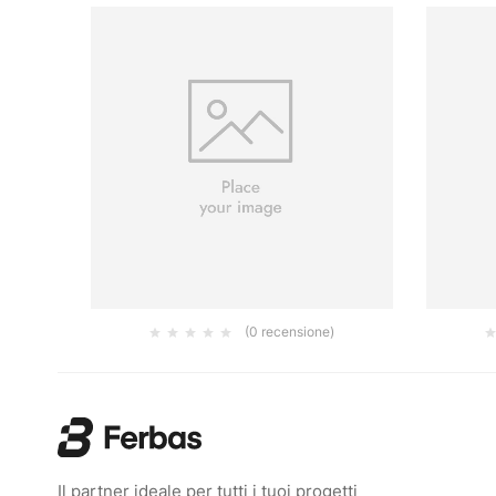
(0 recensione)
NF.
FOGLIO ABRASIVO 115X140MM P120
ABRANE
1.25
€
Il partner ideale per tutti i tuoi progetti