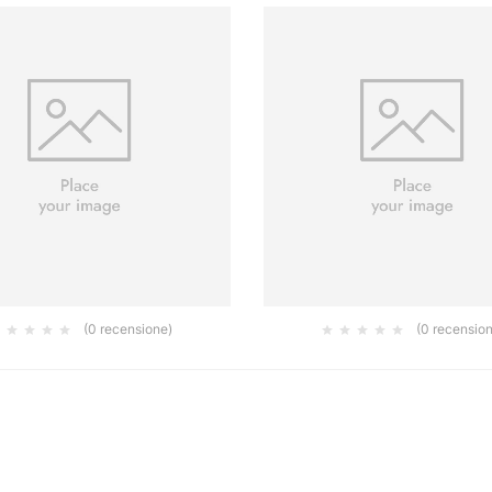
(0 recensione)
(0 recensio
T ACE HD 81X133MM GRIP P60,
ECOWET 230X280 MM P1000 CF 
25/CONF.
0.47
€
1.21
€