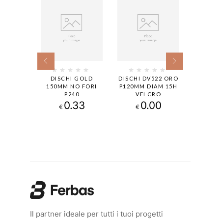
 GOLD
DISCHI GOLD
DISCHI DV522 ORO
DISCH
O FORI
150MM NO FORI
P120MM DIAM 15H
DRY S
0
P240
VELCRO
152 
33
0.33
0.00
€
€
€
Il partner ideale per tutti i tuoi progetti