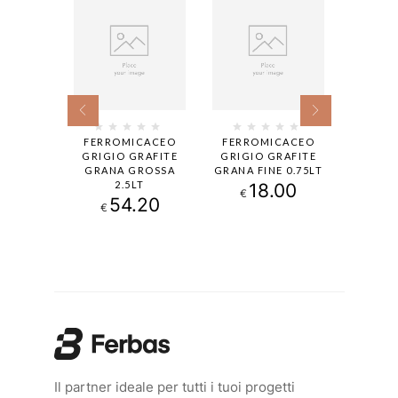
PERFORM
FERROMICACEO
FERROMICACEO
FERR
L 8017
GRIGIO GRAFITE
GRIGIO GRAFITE
FERRO
LT
GRANA GROSSA
GRANA FINE 0.75LT
GRANA 
2.5LT
00
18.00
5
€
€
54.20
€
Il partner ideale per tutti i tuoi progetti