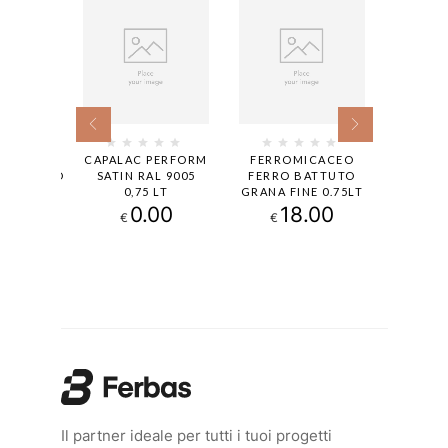
LAC
CAPALAC PERFORM
FERROMICACEO
FERR
UTZGRUND
SATIN RAL 9005
FERRO BATTUTO
ARGEN
LT 2.5
0,75 LT
GRANA FINE 0.75LT
GROSS
.00
0.00
18.00
1
€
€
€
Il partner ideale per tutti i tuoi progetti