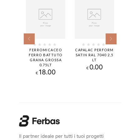
CACEO
FERROMICACEO
CAPALAC PERFORM
CAPALA
 GRANA
FERRO BATTUTO
SATIN RAL 7040 2,5
SATIN
0.75LT
GRANA GROSSA
LT
0
0.75LT
.00
0.00
€
€
18.00
€
Il partner ideale per tutti i tuoi progetti