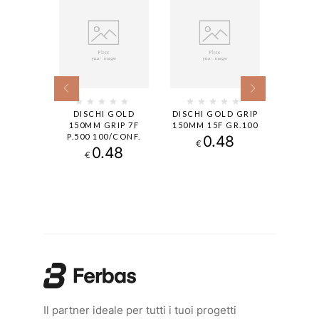
LD GRIP
DISCHI GOLD
DISCHI GOLD GRIP
DISCHI
 P150,
150MM GRIP 7F
150MM 15F GR.100
150MM
ONF.
P.500 100/CONF.
100
0.48
€
50
0.48
€
€
Il partner ideale per tutti i tuoi progetti