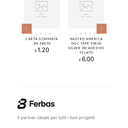
TA
CARTA GOMMATA
NASTRO AMERICA
HAND
ATURA
3M 24X50
DUC TAPE 50X50
R
50M
SILVER 3M ADESIVO
PRO
1.20
€
TELATO
00
€
6.00
€
Il partner ideale per tutti i tuoi progetti