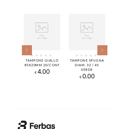
 85 MM
TAMPONE GIALLO
TAMPONE SPUGNA
TA
UGNATO,
85X20MM 20/CONF
DIAM. 32 / 45
15
NF.
VERDE
AR
4.00
€
BUGNA
99
0.00
€
1
€