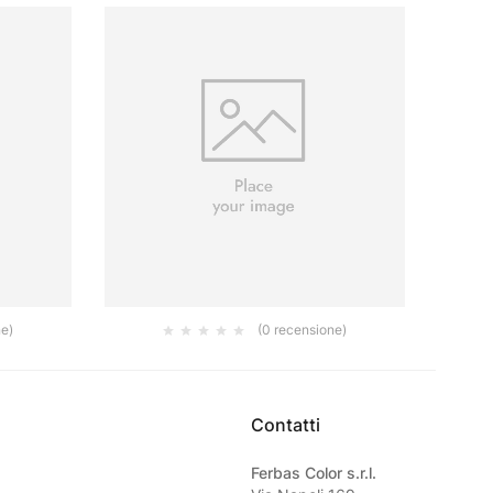
ne)
(0 recensione)
F GR.80
DISCHI DV522 ORO P120MM DIAM 15H
DISC
VELCRO
0.00
€
Contatti
Ferbas Color s.r.l.