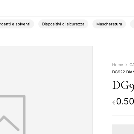
rgenti e solventi
Dispositivi di sicurezza
Mascheratura
Home
C
DG922 DIA
DG9
0.5
€