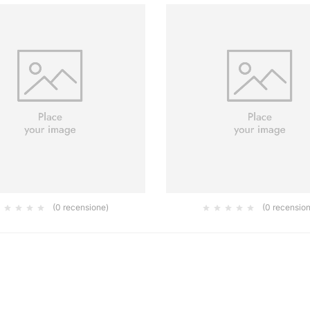
(0 recensione)
(0 recensio
I GOLD GRIP 150MM 7F P150,
DISCHI GOLD 225MM GRIP 19 
100/CONF.
2.00
€
0.50
€