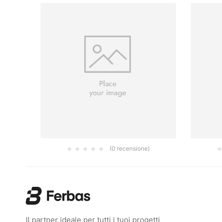
(0 recensione)
GR.100
DISCHI BUFLEX DRY SUPER TACK 152 MM
DISCH
K2000
4.20
€
Il partner ideale per tutti i tuoi progetti