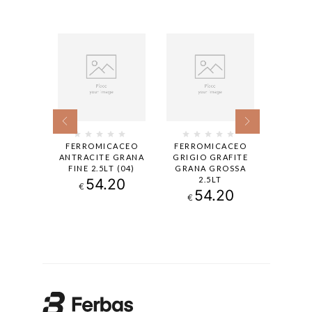
PERFORM
FERROMICACEO
FERROMICACEO
CAPALA
L 9006
ANTRACITE GRANA
GRIGIO GRAFITE
SATIN R
LT
FINE 2.5LT (04)
GRANA GROSSA
2.5LT
00
54.20
€
€
54.20
€