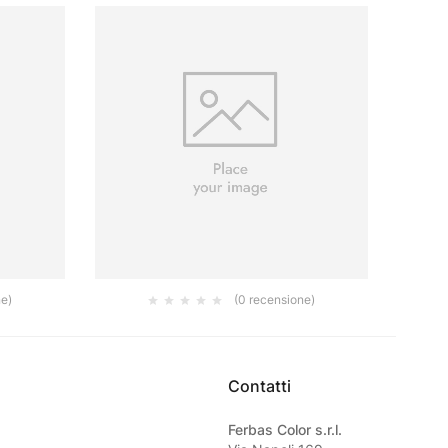
ne)
(0 recensione)
FILA PRW 200 5 LT
42.00
€
Contatti
Ferbas Color s.r.l.