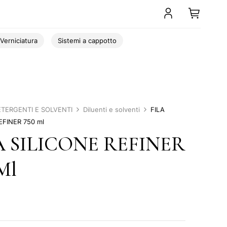
Verniciatura
Sistemi a cappotto
TERGENTI E SOLVENTI
Diluenti e solventi
FILA
EFINER 750 ml
A SILICONE REFINER
Ml