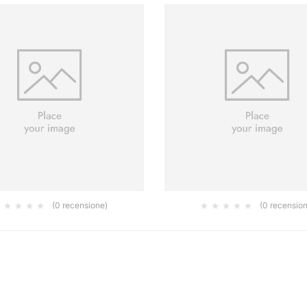
(0 recensione)
(0 recensio
FILASOLV LT 1
FILA ES/82 LT 1
15.50
21.50
€
€