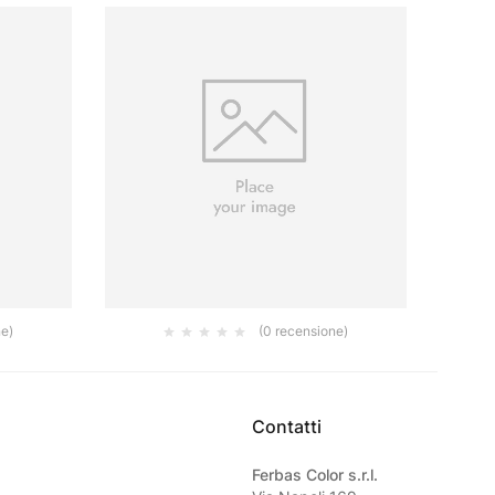
ne)
(0 recensione)
MM)
CAPATECT SOCKELSCHIENEN PLUS
SD
6700/08 2M
11.29
€
Contatti
Ferbas Color s.r.l.