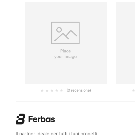
(0 recensione)
110
FISCHER N6-37 CONF 200
DADO 
15.80
€
Il partner ideale per tutti i tuoi progetti