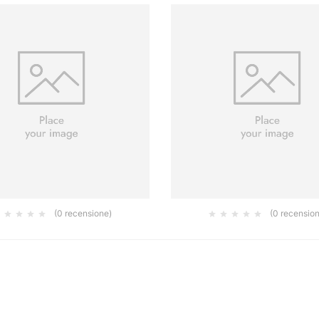
(0 recensione)
(0 recensio
M6 ESAGONALE CF DA 2000 PZ
DHM 100 (DUBELLG. 140
0.04
0.47
€
€