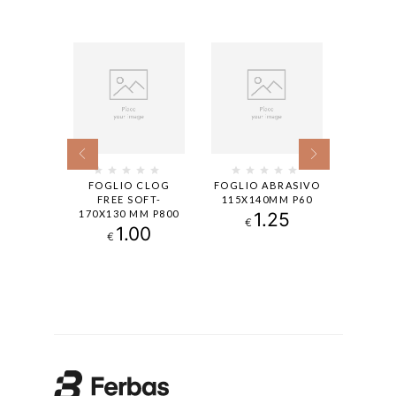
30X280
FOGLIO CLOG
FOGLIO ABRASIVO
FOGL
F PZ 50
FREE SOFT-
115X140MM P60
PR
170X130 MM P800
230X2
47
1.25
€
1.00
€
€