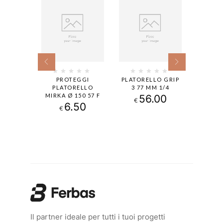
ELLO
PROTEGGI
PLATORELLO GRIP
PLA
IONE
PLATORELLO
3 77 MM 1/4
81X13
 152 MM
MIRKA Ø 150 57 F
56.00
€
SCO NON
6.50
5
€
€
ANTE
00
Il partner ideale per tutti i tuoi progetti