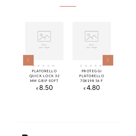
GGI
PLATORELLO
PROTEGGI
PLA
ELLO
QUICK LOCK 32
PLATORELLO
ARA
50 57 F
MM GRIP SOFT
70X198 56 F
DIAMET
MM). 
50
8.50
4.80
€
€
ASP
€