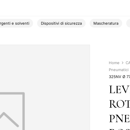
rgenti e solventi
Dispositivi di sicurezza
Mascheratura
Home
C
Pneumatici
325NV Ø 7
LEV
ROT
PN