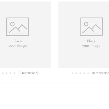
(0 recensione)
(0 recensio
RICE ORBITALE PNEUMATICA OS
SMERAGLIATRICE PER STAMPI 
 70 X 198 MM ORBITA 3.0 MM
RETTA 0.7HP
360.00
0.00
€
€