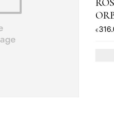
ROS
ORB
316
€