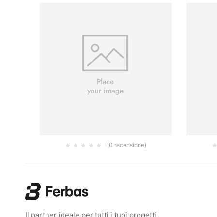
(0 recensione)
UMATICA
LEVIGATRICE ORBITALE PNEUMATICA
LEVIGAT
ITA 5.0
MIRKA OS 383DB 70 X 198 MM ORBITA 3.0
383CV
MM
393.00
€
Il partner ideale per tutti i tuoi progetti