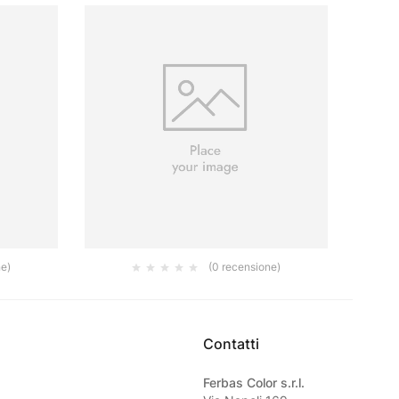
ne)
(0 recensione)
IN LINEA
LEVIGATRICE ROTORBITALE PNEUMATICA
LEVIG
150MM
MIRKA 
84.00
€
Contatti
Ferbas Color s.r.l.