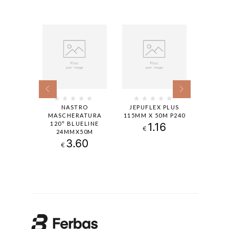
5MM X 50
NASTRO
JEPUFLEX PLUS
HIFLEX 
P.100
MASCHERATURA
115MM X 50M P240
M R
120° BLUELINE
86
1.16
€
€
24MMX50M
3.60
€