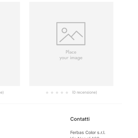
ne)
(0 recensione)
LOGY CM
PLAFONIERA ANTIGOCCIA CM 17X7
RA
26.00
€
Contatti
Ferbas Color s.r.l.