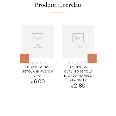
Prodotti Correlati
LLO
PLAFONCINO
PENNELLO
RADIA
SETOLA
SETOLA IN PVC CM
OVALINO SETOLA
SETOL
MANICO
14X4
BIONDA MANICO
MANICO
 12
LEGNO 10
6.00
€
80
2.80
€
€