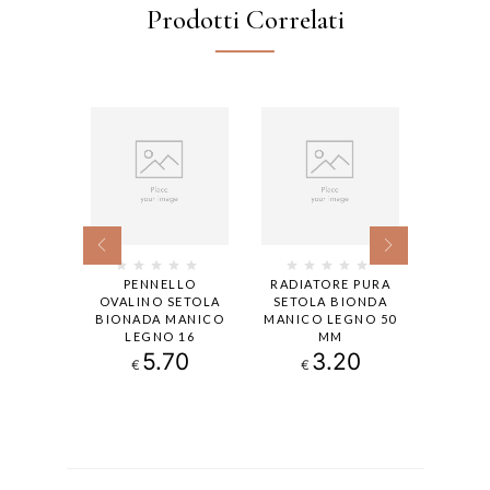
Prodotti Correlati
CINO
PENNELLO
RADIATORE PURA
PLA
 PER
OVALINO SETOLA
SETOLA BIONDA
ANT
NANTI
BIONADA MANICO
MANICO LEGNO 50
SETOL
BIONDA
LEGNO 16
MM
CM
LEGNO
5.70
3.20
2
€
€
€
3
.90