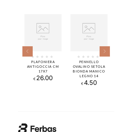
IERA
PLAFONIERA
PENNELLO
PLA
CCIA
ANTIGOCCIA CM
OVALINO SETOLA
ANT
XTRA
17X7
BIONDA MANICO
SETOL
CM17X7
LEGNO 14
CM
26.00
€
.60
4.50
2
€
€