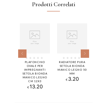
Prodotti Correlati
E PURA
PLAFONCINO
RADIATORE PURA
RADIA
BIONDA
OVALE PER
SETOLA BIONDA
SETOL
EGNO 60
IMPREGNANTI
MANICO LEGNO 50
MANICO
M
SETOLA BIONDA
MM
MANICO LEGNO
70
3.20
€
€
CM 12X3
13.20
€