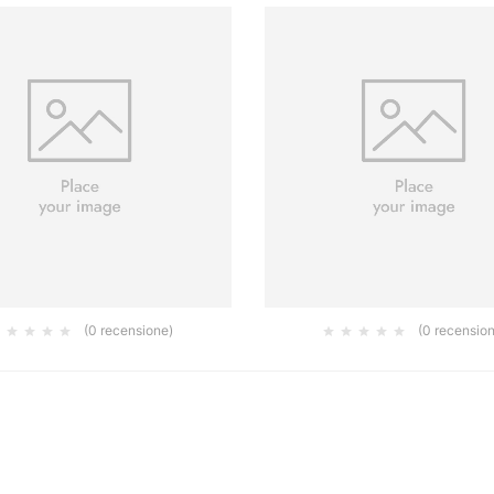
(0 recensione)
(0 recensio
RULLO FIOCCATO CM 11
RULLO FIOCCATO II CM
3.26
6.55
€
€