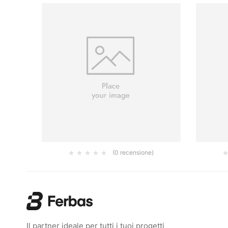
(0 recensione)
A PER
RULLINO MICROFIBRA 10CM 16MM
0.80
€
Il partner ideale per tutti i tuoi progetti