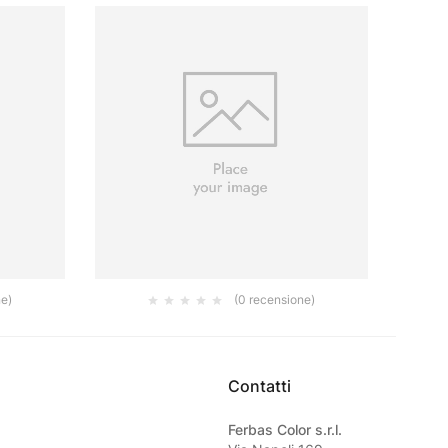
ne)
(0 recensione)
18
RULLO IN TESSUTO POLIESTERE GIALLO
RUL
CM 20
3.50
€
Contatti
Ferbas Color s.r.l.