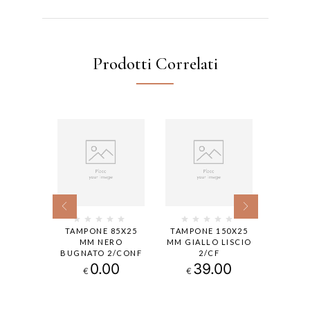
Prodotti Correlati
ROTANTE
TAMPONE 85X25
TAMPONE 150X25
TA
” 76 MM
MM NERO
MM GIALLO LISCIO
15
00RPM
BUGNATO 2/CONF
2/CF
AR
BUGNA
.00
0.00
39.00
€
€
1
€