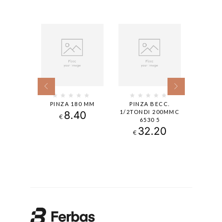
A PER
PINZA 180 MM
PINZA BECC.
PI
I 250MM
1/2TONDI 200MMC
SOFFI
8.40
€
 1
6530 5
ALL
.50
32.20
€
€