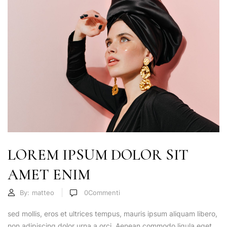
LOREM IPSUM DOLOR SIT
AMET ENIM
By:
matteo
0
Commenti
sed mollis, eros et ultrices tempus, mauris ipsum aliquam libero,
non adipiscing dolor urna a orci. Aenean commodo ligula eget