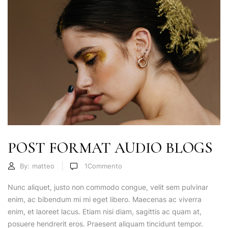
POST FORMAT AUDIO BLOGS
By:
matteo
1
Commento
Nunc aliquet, justo non commodo congue, velit sem pulvinar
enim, ac bibendum mi mi eget libero. Maecenas ac viverra
enim, et laoreet lacus. Etiam nisi diam, sagittis ac quam at,
posuere hendrerit eros. Praesent aliquam tincidunt tempor.