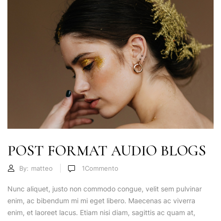
POST FORMAT AUDIO BLOGS
By:
matteo
1
Commento
Nunc aliquet, justo non commodo congue, velit sem pulvinar
enim, ac bibendum mi mi eget libero. Maecenas ac viverra
enim, et laoreet lacus. Etiam nisi diam, sagittis ac quam at,