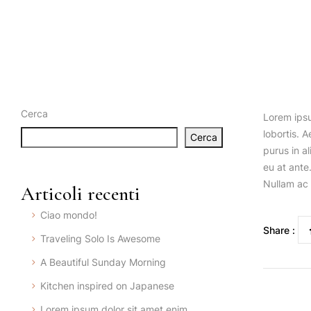
Cerca
Lorem ipsu
lobortis. A
Cerca
purus in a
eu at ante.
Nullam ac 
Articoli recenti
Ciao mondo!
Share :
Traveling Solo Is Awesome
A Beautiful Sunday Morning
Kitchen inspired on Japanese
Lorem ipsum dolor sit amet enim