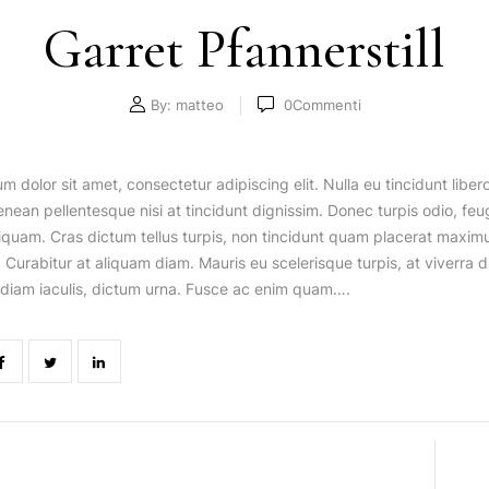
Garret Pfannerstill
By:
matteo
0
Commenti
m dolor sit amet, consectetur adipiscing elit. Nulla eu tincidunt lib
enean pellentesque nisi at tincidunt dignissim. Donec turpis odio, feug
liquam. Cras dictum tellus turpis, non tincidunt quam placerat maxi
 Curabitur at aliquam diam. Mauris eu scelerisque turpis, at viverra du
diam iaculis, dictum urna. Fusce ac enim quam….