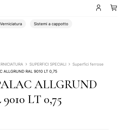
Verniciatura
Sistemi a cappotto
ERNICIATURA
SUPERFICI SPECIALI
Superfici ferrose
 ALLGRUND RAL 9010 LT 0,75
PALAC ALLGRUND
9010 LT 0,75