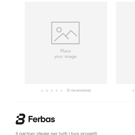
(0 recensione)
 2,5 LT
FERROMICACEO GRIGIO GRAFITE GRANA
CAP
GROSSA 2.5LT
54.20
€
Il partner ideale per tutti i tuoi progetti