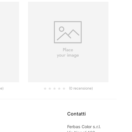
ne)
(0 recensione)
GRANA
FERROMICACEO GRIGIO GRAFITE GRANA
CAPALA
FINE 2.5LT
54.20
€
Contatti
Ferbas Color s.r.l.