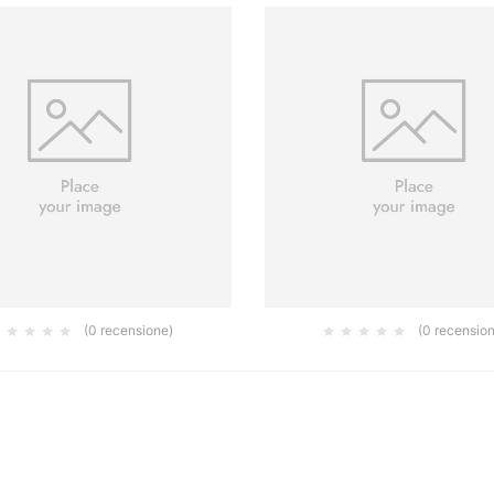
(0 recensione)
(0 recensio
ALAC SEIDENWEIB DA 750ML
FERROMICACEO ARGENTO 
GROSSA 0.75LT
21.71
€
18.00
€