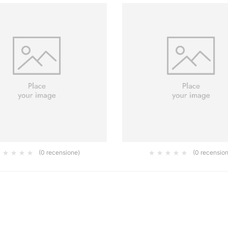
(0 recensione)
(0 recensio
ATORE PURA SETOLA BIONDA
RADIATORE PURA SETOLA B
MANICO LEGNO 50 MM
MANICO LEGNO 20 M
3.20
1.60
€
€