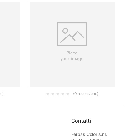
ne)
(0 recensione)
IONDA
PLAFONCINO SETOLA IN PVC CM 14X4
PLA
M
6.00
€
Contatti
Ferbas Color s.r.l.