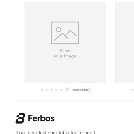
(0 recensione)
17X7
PLAFONIERA ANTIG.TECHNOLOGY CM
RADI
16X6.5
22.50
€
Il partner ideale per tutti i tuoi progetti