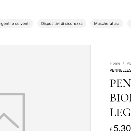
rgenti e solventi
Dispositivi di sicurezza
Mascheratura
Home
V
PENNELLES
PEN
BI
LEG
5.30
€