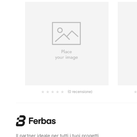
(0 recensione)
ETAGL.
ROTOLO HIFLEX 115MMX5M PLAIN P100
JEPUF
9.28
€
Il partner ideale per tutti i tuoi progetti