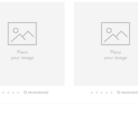
(0 recensione)
(0 recensio
LEX PLUS 115MM X 50M P240
GOLDFLEX-SOFT 115X125MM
1.16
2.13
€
€