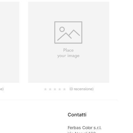
ne)
(0 recensione)
 P180
NASTRO MASCHERATURA 120° BLUE LINE
GOLDF
48MMX50M
0.00
€
Contatti
Ferbas Color s.r.l.