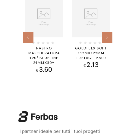
RO
NASTRO
GOLDFLEX SOFT
GOLD 
ATURA
MASCHERATURA
115MX125MM
115X1
E LINE
120° BLUELINE
PRETAGL. P.500
€
50M
24MMX50M
2.13
€
00
3.60
€
Il partner ideale per tutti i tuoi progetti