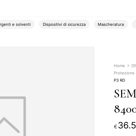
rgenti e solventi
Dispositivi di sicurezza
Mascheratura
Home
DI
Protezione d
P3 RD
SEM
840
36.
€