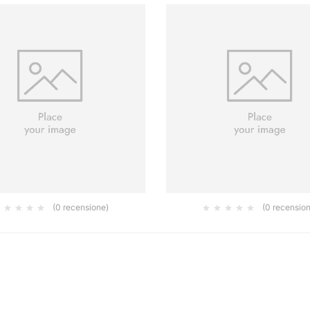
(0 recensione)
(0 recensio
CHERA BLS 8100NEXT A1P2 R D
CORCOS MASK MONOFIL
35.00
28.80
€
€