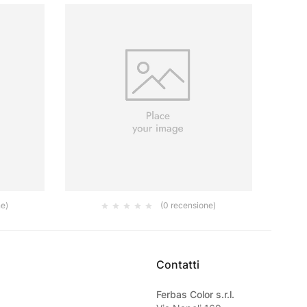
ne)
(0 recensione)
TRO
FILTRO 211 A2 A COPPIA
13.00
€
Contatti
Ferbas Color s.r.l.