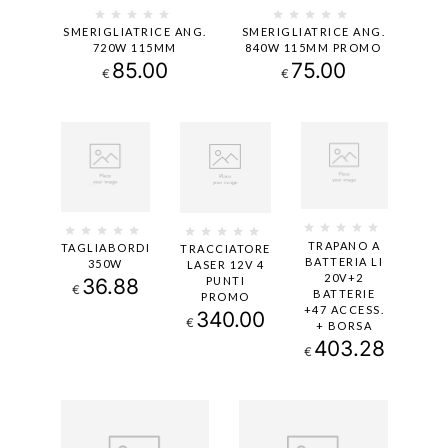
SMERIGLIATRICE ANG.
SMERIGLIATRICE ANG.
720W 115MM
840W 115MM PROMO
85.00
75.00
€
€
TRAPANO A
TAGLIABORDI
TRACCIATORE
BATTERIA LI
350W
LASER 12V 4
20V+2
36.88
PUNTI
€
BATTERIE
PROMO
+47 ACCESS.
340.00
€
+ BORSA
403.28
€