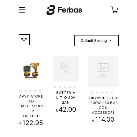
Default Sorting
BATTERIA
AVVITATORE
LITIO 20V
IDROPULITRICE
AD
2AH
1400W 130 BAR
IMPULSI18V
42.00
CON
€
+ 2
ACCESSORI
BATTERIE
114.00
€
122.95
€