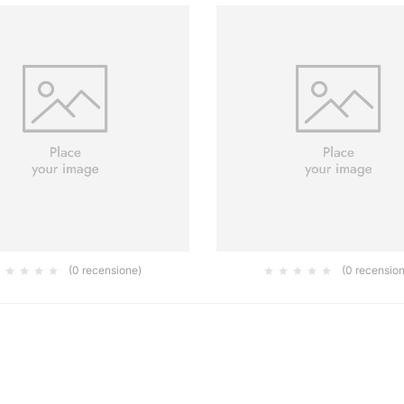
(0 recensione)
(0 recensio
LTISTRUCTURSTYLE FEIN 7 KG
CEX CAPA TOP BASE 3 LT.9
32.60
84.00
€
€