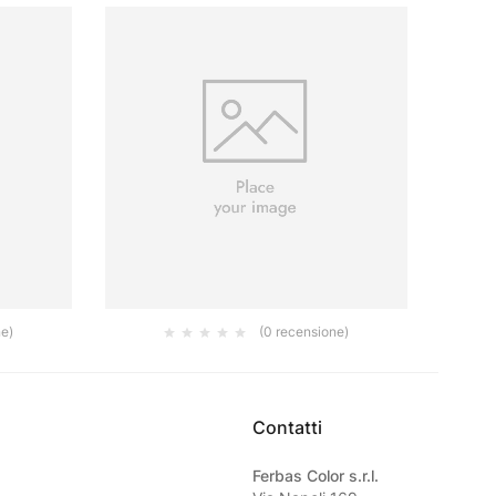
ne)
(0 recensione)
,4***
CAPATOP BIANCO B1 LT 12,5***
SYLI
150.00
€
Contatti
Ferbas Color s.r.l.