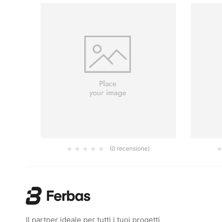
(0 recensione)
LT.15
INNENCOLOR 9.4 LT B3
CD MU
32.00
€
Il partner ideale per tutti i tuoi progetti